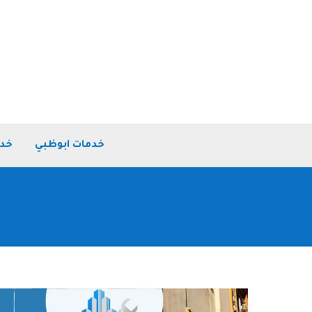
خطي
لى
لمحتوى
خدمات ابوظبي
خدم