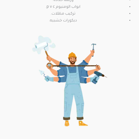
ورشه حداده.
ابواب الومنيوم p v c.
تركيب مظلات.
ديكورات خشبيه.