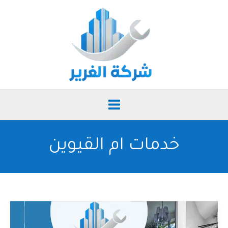
خطي
لى
لمحتوى
خدمات ام القيوين