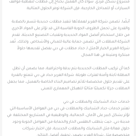
مشروع بشكل فردي. سواء كان العميل يحتاج إلى مظلات لتغطية مواقف
السيارات أو للمداخل الخارجية، فإن الشركة توفر الحلول المثالية.
أيضًا، تضمن شركة الغرير لعملائها تنفيذ مظلات حديدية تتسم بالصلابة
والقدرة على تحمل الظروف الجوية القاسية التي قد تؤثر على المواد الأخرى.
من خلال استخدام أفضل المواد الحديدية وتقنيات التصنيع الحديثة، تقدم
الشركة المظلات التي تضمن حماية عالية للمباني والأشخاص. ولذلك، تُعد
شركة الغرير الخيار الأمثل لـ حداد مظلات في دبي بفضل تقديمها حلولاً
مبتكرة ومتينة في هذا المجال.
كما أن تركيب المظلات الحديدية يتم بدقة واحترافية، مما يضمن أن تظل
المظلة ثابتة وآمنة لفترات طويلة. شركة الغرير حداد في دبي تتمتع بالقدرة
على تقديم حلول مخصصة تلائم تصاميم البناء الخاصة بالعميل، مما يجعل
المظلات جزءًا تكميليًا مثاليًا للهيكل المعماري للمبنى.
خدمات حداد الشبابيك والمظلات في دبي
تعتبر خدمات حداد الشبابيك والمظلات في دبي من العوامل الأساسية التي
تؤثر بشكل كبير على الأمان، الجمالية، والوظيفية في المشاريع المختلفة. في
مدينة دبي، حيث يتطلب الطقس الحار والحماية من العوامل الجوية وجود
حلول فعالة مثل الشبابيك والمظلات الحديدية، فإن اختيار شركات
متخصصة مثل شركة الغرير يضمن تحقيق أفضل النتائج.