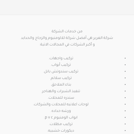
من خدمات الشركة
شركة الغرير هي أفضل شركة للالومنيوم والزجاج والحدايد
و أكبر الشركات في المجالات الاتية:
تركيب واجهات.
تركيب أبواب.
تركيب سندوتش بانل.
تركيب سلالم.
بناء الملاحق.
تنفيذ الشبرات والهناجر.
سندره للمحلات.
لوحات اعلانيه للمحلات والشركات.
ورشه حداده.
ابواب الومنيوم p v c.
تركيب مظلات.
ديكورات خشبيه.