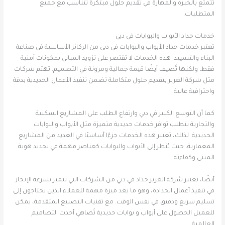
تتمتع بالخبرة والمهارة في تقديم حلول مبتكرة تتناسب مع جميع
المتطلبات.
خدمات حداد الأبواب والبوابات في دبي
تعتبر خدمات حداد الأبواب والبوابات في دبي من الركائز الأساسية في صناعة
البناء والتشييد. هذه الخدمات لا تقتصر على تزويد المباني بمكونات أمنية
فقط، ولكنها تُضيف أيضًا قيمة جمالية ومرونة في التصميم. تهتم شركات
مثل شركة الغرير بتقديم حلول متكاملة تضمن تنفيذ الأعمال الحديدية بدقة
واحترافية عالية.
كما أن التوسع الكبير في دبي وارتفاع الطلب على المشاريع السكنية
والتجارية يتطلب توافر خدمات حديدية متميزة مثل الأبواب والبوابات
الحديدية. لذلك، تعتبر هذه الخدمات جزءًا أساسيًا في العديد من المشاريع
المعمارية، حيث يُنظر إلى الأبواب والبوابات كعناصر مهمة في تحديد هوية
المبنى وكفاءته.
أيضًا، تعتبر شركة الغرير حداد في دبي من الشركات التي تتميز بسرعة الإنجاز
في تنفيذ أعمال الحدادة، وهو ما يعد ميزة مهمة للعملاء الذين يحتاجون إلى
تسليم سريع ودقيق في نفس الوقت. مع تقنيات التصنيع المتقدمة، يمكن
للعميل الحصول على أبواب و بوابات حديدية تُضاهي أحدث التصاميم
العالمية.