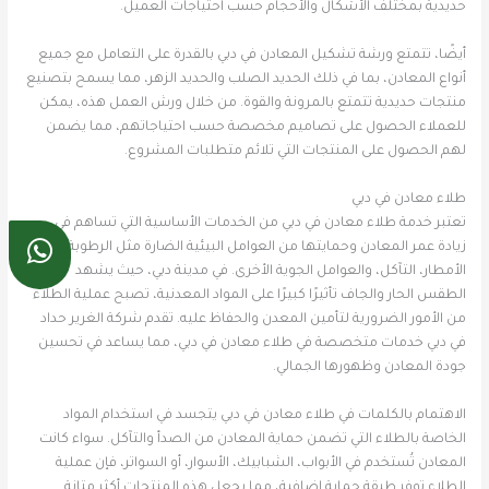
حديدية بمختلف الأشكال والأحجام حسب احتياجات العميل.
أيضًا، تتمتع ورشة تشكيل المعادن في دبي بالقدرة على التعامل مع جميع
أنواع المعادن، بما في ذلك الحديد الصلب والحديد الزهر، مما يسمح بتصنيع
منتجات حديدية تتمتع بالمرونة والقوة. من خلال ورش العمل هذه، يمكن
للعملاء الحصول على تصاميم مخصصة حسب احتياجاتهم، مما يضمن
لهم الحصول على المنتجات التي تلائم متطلبات المشروع.
طلاء معادن في دبي
تعتبر خدمة طلاء معادن في دبي من الخدمات الأساسية التي تساهم في
زيادة عمر المعادن وحمايتها من العوامل البيئية الضارة مثل الرطوبة،
الأمطار، التآكل، والعوامل الجوية الأخرى. في مدينة دبي، حيث يشهد
الطقس الحار والجاف تأثيرًا كبيرًا على المواد المعدنية، تصبح عملية الطلاء
من الأمور الضرورية لتأمين المعدن والحفاظ عليه. تقدم شركة الغرير حداد
في دبي خدمات متخصصة في طلاء معادن في دبي، مما يساعد في تحسين
جودة المعادن وظهورها الجمالي.
الاهتمام بالكلمات في طلاء معادن في دبي يتجسد في استخدام المواد
الخاصة بالطلاء التي تضمن حماية المعادن من الصدأ والتآكل. سواء كانت
المعادن تُستخدم في الأبواب، الشبابيك، الأسوار، أو السواتر، فإن عملية
الطلاء توفر طبقة حماية إضافية، مما يجعل هذه المنتجات أكثر متانة