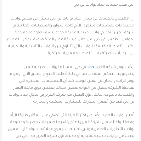
التي تقدم خدمات حداد بوابات في دبي.
إن الاهتمام بالكلمات في مجال حداد بوابات في دبي يتمثل في تقديم بوابات
حديدية ذات تصميمات مبتكرة تلائم كافة الأذواق والمتطلبات. كما تلتزم
شركة الغرير بتقديم بوابات حديدية عالية الجودة تتسم بالقوة والمقاومة
لعوامل الطقس في دبي. من خلال ورشة العمل المتخصصة، يمكن للعملاء
اختيار الأنماط المختلفة للبوابات التي تتراوح بين البوابات التقليدية والزخرفية
إلى البوابات الحديثة ذات الأنماط المعمارية المبتكرة.
أيضًا، توفر شركة الغرير
حداد
في دبي لعملائها بوابات حديدية تتميز
بتكنولوجيا التحكم المتقدم، بما في ذلك أنظمة الفتح والإغلاق الآلي، وهو ما
يوفر الراحة والأمان في نفس الوقت. كما أن التصميمات المبتكرة التي
تقدمها الشركة تجعل من البوابة عنصرًا جماليًا يعكس ذوق مالك العقار
واهتمامه بالجودة. لذلك، فإن العمل مع شركة الغرير في مجال حداد بوابات
في دبي يُعد من أفضل الخيارات للمشاريع السكنية والتجارية.
تُعتبر بوابات الحديد أيضًا من أكثر الأجزاء التي تضفي على المكان طابعًا أنيقًا
وفخمًا. ولذلك، فإن شركة الغرير تهتم بتقديم تصميمات حصرية ومتنوعة
تواكب التطورات العصرية وتلبي احتياجات جميع عملائها. سواء كان العميل
يبحث عن بوابات حديدية تقليدية أو حديثة، فإن شركة الغرير حداد في دبي