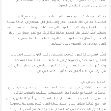
عالية الجودة لضمان الأمان والصلابة، وتلبية احتياجات عملائها الذين
يبحثون عن أفضل الأبواب في السوق.
كذلك، تلتزم شركة الغرير باستخدام تقنيات متقدمة في تصنيع الأبواب
الحديدية، بما في ذلك تقنيات الحفر والتشكيل التي تساهم في إضافة لمسة
جمالية للأبواب. ولذلك، فإن الأبواب التي تقدمها الشركة ليست فقط عملية
ولكنها أيضًا تضفي على المكان طابعًا فنيًا فريدًا. مع تطور سوق دبي، تزداد
الحاجة إلى أعمال حدادة الأبواب ذات الجودة العالية، وهو ما تسعى شركة
الغرير حداد في دبي لتوفيره بأعلى المعايير.
أيضًا، تقدم شركة الغرير خدمات تصميم وتركيب الأبواب حسب احتياجات
العميل، مما يضمن حصولهم على منتج يتناسب تمامًا مع المساحة
والديكور. لذلك، يُعد العمل مع شركة الغرير حداد في دبي الخيار المثالي لكل
من يرغب في تنفيذ أعمال حدادة أبواب حديدية في دبي.
حداد بوابات في دبي
تُعد حداد بوابات في دبي من الخدمات المتخصصة التي تحظى بطلب مرتفع،
خاصةً في المشاريع الكبيرة مثل المجمعات السكنية والفيلات الفاخرة.
تتمتع بوابات الحديد بسمعة ممتازة نظرًا لقدرتها على تأمين الأماكن بشكل
قوي مع إضافة مظهر جمالي مميز. شركة الغرير تقدم لعملائها مجموعة
من الحلول المتخصصة في هذا المجال، مما يجعلها من أفضل الشركات