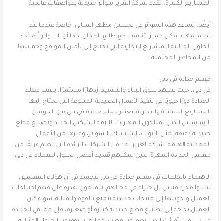
المشاريع الكبيرة، تقدم شركة الغرير سواتر حديدية بمواصفات عالمية.
أيضًا، تساعد هذه السواتر في تحسين مظهر المباني، خاصة عندما يتم
تصميمها بشكل مميز يتناسب مع طابع المكان. كما أن السواتر تُعد أحد
الحلول المثالية للمشاريع التجارية التي تحتاج إلى تأمين المواقع وحمايتها
من المخاطر المحتملة.
معلم حدادة في دبي
في دبي، حيث يشهد سوق البناء والتشييد ازدهارًا مستمرًا، يلعب معلم
الحدادة دورًا حيويًا في تنفيذ الأعمال الحديدية المتنوعة التي تحتاج إليها
المشاريع السكنية والتجارية. يعتبر معلم حدادة في دبي من الحرفيين
الأساسيين الذين يمتلكون المهارات اللازمة لتشكيل الحديد وتصنيع قطع
حديدية دقيقة، مثل الأبواب، الشبابيك، السواتر، وغيرها من الأعمال
المعدنية الهامة. شركة الغرير تعد من الشركات الرائدة التي تضم فريقًا من
معلمي الحدادة المهرة الذين يمكنهم تقديم أفضل الحلول للعملاء في دبي.
الاهتمام بالكلمات في معلم حدادة في دبي يتجسد في أن هؤلاء المعلمين
ليسوا مجرد فنيين بل خبراء في مجالهم. يتمتعون بقدرة على فهم احتياجات
العميل وتحويلها إلى منتجات حديدية تتمتع بالقوة والمتانة. سواء كان
العميل بحاجة إلى تصنيع قطع حديدية كبيرة أو صغيرة، فإن معلمي الحدادة
في دبي مثل أولئك الذين يعملون مع شركة الغرير يوفرون الحلول المثالية.