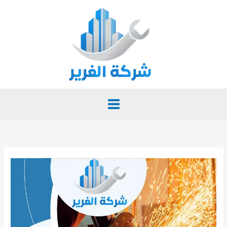
خطي
لى
لمحتوى