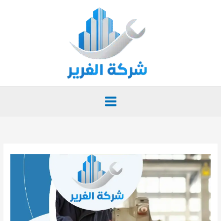
خطي
لى
لمحتوى