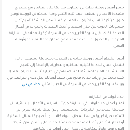
تتميز أفضل ورشة حدادة في الشارقة بقدرتها على التعامل مع مشاريع
متعددة الأحجام والتعقيد، حيث تتيح التكنولوجيا الحديثة في الورشة توفير
حلول مبتكرة تناسب احتياجات العملاء. كما تسعى الورشة لتقديم أعلى
مستويات الجودة من خلال استخدام أحدث المعدات والأدوات في أعمال
الحدادة. لذلك، فإن شركة الغرير حداد في الشارقة توفر للعملاء في الشارقة
القدرة على الحصول على خدمة مميزة مع ضمان دقة التنفيذ وموثوقية
العمل.
أيضًا، تشتهر أفضل ورشة حدادة في الشارقة بخدماتها المتنوعة، والتي
تشمل أعمال الحدادة للأبنية السكنية والتجارية، بالإضافة إلى تقديم
الاستشارات الفنية لعملائها لمساعدتهم في اختيار الأنسب لاحتياجاتهم. إذا
كنت تبحث عن ورشة حدادة قادرة على تنفيذ أعمالك بكل دقة واحترافية، فإن
ورشة شركة الغرير حداد في الشارقة هي الخيار المثالي.
حداد في دبي
حداد أبواب في الشارقة
تعتبر أعمال حداد أبواب في الشارقة جزءاً أساسياً من الأعمال الإنشائية التي
تقدمها العديد من الشركات المتخصصة، ومن بينها شركة الغرير التي
تتمتع بخبرة كبيرة في هذا المجال. سواء كانت أبواباً حديدية للمباني السكنية
أو التجارية أو حتى أبواباً مصممة خصيصاً للحفاظ على الأمان، فإن شركة
الغرير توفر حلولاً متكاملة في مجال حداد أبواب في الشارقة.