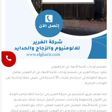
تصميم لوحات ثلاثية الأبعاد في ام القيوين
تتفرد شركة الغرير في تصميم لوحات ثلاثية الأبعاد في ام القيوين بفضل
خبرتها الطويلة في استخدام تقنيات 3D الحديثة التي تضفي عمقًا وجاذبية على
اللوحات التجارية.
كما يعتمد فريق التصميم في شركة الغرير على دراسة كافة عناصر اللوحة
من الألوان والخطوط والخامات لضمان أفضل نتيجة، كذلك يتم تقديم
نماذج ثلاثية الأبعاد للعميل قبل التنفيذ الفعلي، لذلك يثق العملاء في
تصميم لوحات محلات تجارية في ام القيوين للحصول على تصميم مبتكر