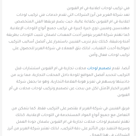
فني تركيب لوحات اعلانية في ام القيوين
تعد شركة الغرير من أبرز الشركات التي تقدم خدمات فني تركيب لوحات
اعلانية في ام القيوين بكفاءة عالية، حيث يضم فريقها الفني المتخصص
مهندسين وفنيين ذوي خبرة كبيرة في تركيب جميع أنواع اللوحات الإعلانية.
كما تهتم شركة الغرير بتوفير أحدث المعدات لضمان تثبيت اللوحات بطريقة
آمنة ودقيقة، كذلك يتم تدريب الفنيين باستمرار على أفضل أساليب التركيب
لمواكبة أحدث التقنيات، لذلك يثق العملاء في شركة الغرير للحصول على
تركيب لوحات فعال وآمن.
أيضا، تقدم
تصميم لوحات
محلات تجارية في ام القيوين استشارات قبل
التركيب لتحديد أفضل المواقع للوحة داخل المحلات التجارية، مما يزيد من
جاذبيتها ويسهم في تعزيز هوية العلامة التجارية، وهو ما يجعل شركة
الغرير الخيار الأمثل لكل من يبحث عن تصميم وتركيب لوحات محلات في أم
القيوين.
فريق الفنيين في شركة الغرير لا يقتصر على التركيب فقط، كما يتمكن من
التعامل مع جميع أنواع المواد المستخدمة في اللوحات الإعلانية، كذلك
تهتم تصميم لوحات محلات تجارية في ام القيوين بضمان جودة العمل
وسرعة التنفيذ دون التأثير على دقة التركيب، لذلك تعتبر شركة الغرير من أبرز
الشركات في هذا المجال.