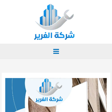
خطي
لى
لمحتوى