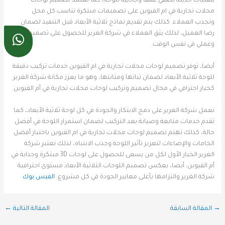
بتقنيات حديثة تضفي عمقًا وجاذبية للوحة، كما تعتمد تصميم لوحات
محلات تجارية في ام القيوين على تصميمات مبتكرة تناسب كل محل
وتجذب العملاء. كذلك يتم تقديم نماذج ثلاثية الأبعاد قبل التنفيذ لضمان
رضا العميل، لذلك يثق العملاء في شركة الغرير للحصول على تصميم جذاب
وعملي في نفس الوقت.
أيضا، توفر تصميم لوحات محلات تجارية في ام القيوين خدمات تركيب دقيقة
للوحة ثلاثية الأبعاد لضمان ثباتها ومتانتها، وهو ما يعزز مكانة شركة الغرير
كخيار احترافي في مجال تصميم وتركيب لوحات محلات تجارية في أم القيوين.
تعمل شركة الغرير على دمج الابتكار والجودة في كل لوحة ثلاثية الأبعاد، كما
تقدم خدمات متابعة وصيانة بعد التركيب لضمان استمرار اللوحة في أفضل
حالة، كذلك تهتم تصميم لوحات محلات تجارية في ام القيوين باختيار أفضل
الخامات والإضاءات لتعزيز تأثير اللوحة وجذب الانتباه، لذلك تعتبر شركة
الغرير الخيار الأول لكل من يسعى للحصول على لوحات 3D مبتكرة وجذابة في
أم القيوين. أيضا، يعكس تصميم اللوحات الثلاثية الأبعاد مستوى احترافية
شركة الغرير والتزامها بأعلى معايير الجودة في كل مشروع.
الفيس بوك
→
المقالة السابقة
المقالة التالية
←