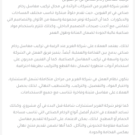
تركيب مغاسل رخام صناعي في ام القيوين
تعتبر شركة الغرير من الشركات الرائدة في مجال تركيب مغاسل رخام
صناعي في ام القيوين، حيث تقدم حلولاً مبتكرة تناسب مختلف المساحات
والديكورات. كما أن الشركة توفر مجموعة واسعة من الألوان والتصاميم التي
تتماشى مع أحدث صيحات التصميم الداخلي، وكذلك تلتزم باستخدام مواد
صناعية عالية الجودة لضمان المتانة وطول العمر.
لذلك، يعتمد العملاء على شركة الغرير عند الرغبة في تركيب مغاسل رخام
صناعي يدمج بين الفخامة والعملية. أيضاً، يتميز فريق العمل في الشركة
بخبرة واسعة في تركيب المغاسل الصناعية، كما أن الفنيين مدربون على
استخدام أدوات متطورة لضمان دقة القطع والتركيب بطريقة احترافية.
يتكون نظام العمل في شركة الغرير من مراحل متكاملة تشمل الاستشارة،
واختيار المواد، والتفصيل، والتركيب، والتشطيب النهائي، لذلك يحصل
العملاء على مغاسل متينة وفاخرة تتناسب مع جميع الاستخدامات.
كما توفر شركة الغرير استشارات شاملة قبل البدء في أي مشروع، وكذلك
تساعد العملاء في اختيار أفضل أنواع الرخام الصناعي التي تناسب مساحة
الحمام أو المطبخ. لذلك، يمكن الاعتماد على الشركة لتقديم مغاسل
صناعية مقاومة للخدوش والتآكل، كما أنها تضمن تقديم منتج نهائي
يعكس الفخامة والجودة.