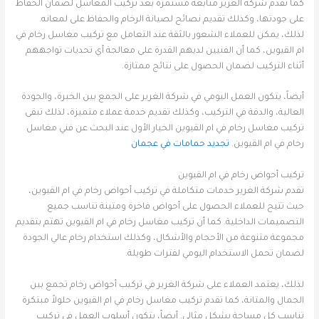
كما تقدم شركة الغرير متابعة مستمرة بعد تركيب المغاسل لضمان الحفاظ
على جودتها، وكذلك تقديم نصائح لصيانة الرخام والحفاظ على لمعانه.
لذلك، يمكن للعملاء الشعور بالثقة عند التعامل مع تركيب مغاسل رخام في
ام القيوين، كما أن الفنيين لديهم القدرة على معالجة أي تحديات تواجههم
أثناء التركيب لضمان الحصول على نتائج ممتازة.
أيضاً، يتكون العمل اليومي في شركة الغرير على الجمع بين الخبرة، والجودة
العالية، والدقة في التركيب، وكذلك تقديم خدمة عملاء متميزة، لذلك تبقى
تركيب مغاسل رخام في ام القيوين الخيار الأول عند البحث عن فني مغاسل
رخام في ام القيوين.
تجديد حمامات في عجمان
تركيب أحواض رخام في ام القيوين
تقدم شركة الغرير خدمات متكاملة في تركيب أحواض رخام في ام القيوين،
حيث تتيح للعملاء الحصول على أحواض فاخرة ومتينة تناسب جميع
التصميمات الداخلية. كما أن تركيب مغاسل رخام في ام القيوين تهتم بتقديم
مجموعة متنوعة من الأحجام والأشكال، وكذلك استخدام رخام عالي الجودة
لضمان تحمل الاستخدام اليومي لفترات طويلة.
لذلك، يعتمد العملاء على شركة الغرير في تركيب أحواض رخام تجمع بين
الجمال والمتانة، كما تقدم تركيب مغاسل رخام في ام القيوين حلولاً مبتكرة
تناسب كل مساحة بشكل مثالي. أيضاً، يتكون أسلوب العمل في تركيب