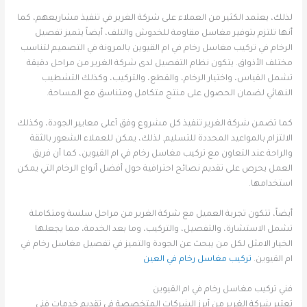
لذلك، يعتمد الكثير من العملاء على شركة الغرير في تنفيذ مشاريعهم، كما
أنها تلتزم بتوفير مغاسل مقاومة للخدوش والتلف، أيضاً يتميز تفصيل
الرخام في تركيب مغاسل رخام في ام القيوين بالمرونة في التصميم لتناسب
مختلف الأذواق. يتكون نظام التفصيل لدى شركة الغرير من مراحل دقيقة
تشمل القياس، واختيار الرخام، والقطع، والتركيب، وكذلك التشطيب
النهائي لضمان الحصول على منتج متكامل ومتناسق مع المساحة.
كما تضمن شركة الغرير تنفيذ كل مشروع وفق أعلى معايير الجودة، وكذلك
الالتزام بالمواعيد المحددة للتسليم. لذلك، يمكن للعملاء الشعور بالثقة
والراحة عند التعاون مع تركيب مغاسل رخام في ام القيوين، كما أن فريق
العمل يحرص على تقديم نصائح احترافية حول أفضل أنواع الرخام التي يمكن
استخدامها.
أيضاً، تتكون تجربة العميل مع شركة الغرير من مراحل سلسة ومتكاملة
تشمل الاستشارة، والتفصيل، والتركيب، وما بعد الخدمة، مما يجعلها
الخيار الامثل لكل من يبحث عن الجودة والتميز في تفصيل مغاسل رخام في
ام القيوين.
تركيب مغاسل رخام في العين
فني تركيب مغاسل رخام في ام القيوين
تعتبر شركة الغرير من أبرز الشركات المتخصصة في تقديم خدمات فني