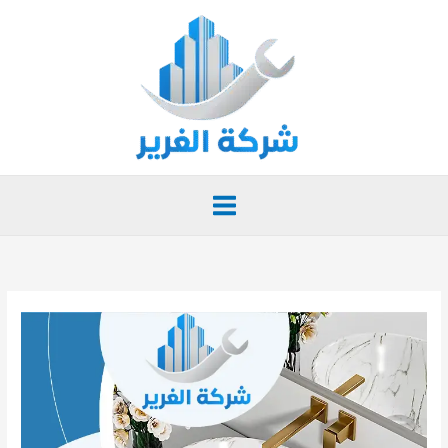
خطي
لى
لمحتوى