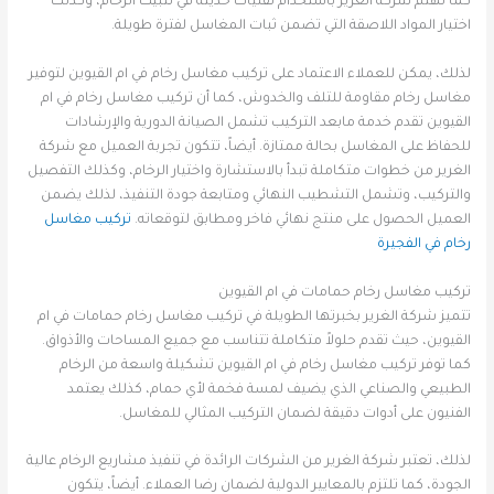
كما تهتم شركة الغرير باستخدام تقنيات حديثة في تثبيت الرخام، وكذلك
اختيار المواد اللاصقة التي تضمن ثبات المغاسل لفترة طويلة.
لذلك، يمكن للعملاء الاعتماد على تركيب مغاسل رخام في ام القيوين لتوفير
مغاسل رخام مقاومة للتلف والخدوش، كما أن تركيب مغاسل رخام في ام
القيوين تقدم خدمة مابعد التركيب تشمل الصيانة الدورية والإرشادات
للحفاظ على المغاسل بحالة ممتازة. أيضاً، تتكون تجربة العميل مع شركة
الغرير من خطوات متكاملة تبدأ بالاستشارة واختيار الرخام، وكذلك التفصيل
والتركيب، وتشمل التشطيب النهائي ومتابعة جودة التنفيذ، لذلك يضمن
العميل الحصول على منتج نهائي فاخر ومطابق لتوقعاته.
تركيب مغاسل
رخام في الفجيرة
تركيب مغاسل رخام حمامات في ام القيوين
تتميز شركة الغرير بخبرتها الطويلة في تركيب مغاسل رخام حمامات في ام
القيوين، حيث تقدم حلولاً متكاملة تتناسب مع جميع المساحات والأذواق.
كما توفر تركيب مغاسل رخام في ام القيوين تشكيلة واسعة من الرخام
الطبيعي والصناعي الذي يضيف لمسة فخمة لأي حمام، كذلك يعتمد
الفنيون على أدوات دقيقة لضمان التركيب المثالي للمغاسل.
لذلك، تعتبر شركة الغرير من الشركات الرائدة في تنفيذ مشاريع الرخام عالية
الجودة، كما تلتزم بالمعايير الدولية لضمان رضا العملاء. أيضاً، يتكون