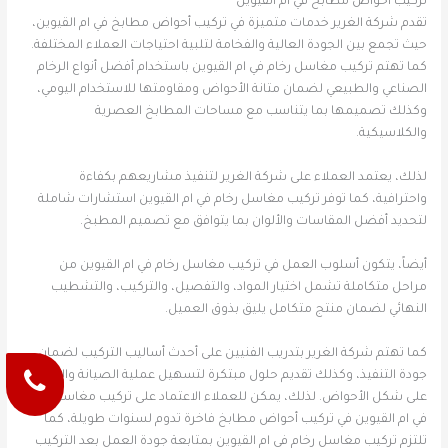
تركيب أحواض مطابخ في ام القيوين
تقدم شركة الغرير خدمات متميزة في تركيب أحواض مطابخ في ام القيوين،
حيث تجمع بين الجودة العالية والفخامة لتلبية احتياجات العملاء المختلفة.
كما تهتم تركيب مغاسل رخام في ام القيوين باستخدام أفضل أنواع الرخام
الصناعي والطبيعي لضمان متانة الأحواض ومقاومتها للاستخدام اليومي،
وكذلك تصميمها بما يتناسب مع مساحات المطابخ العصرية
والكلاسيكية.
لذلك، يعتمد العملاء على شركة الغرير لتنفيذ مشاريعهم بكفاءة
واحترافية، كما توفر تركيب مغاسل رخام في ام القيوين استشارات شاملة
لتحديد أفضل المقاسات والألوان بما يتوافق مع تصميم المطبخ.
أيضاً، يتكون أسلوب العمل في تركيب مغاسل رخام في ام القيوين من
مراحل متكاملة تشمل اختيار المواد، والتفصيل، والتركيب، والتشطيب
النهائي لضمان منتج متكامل يليق بذوق العميل.
كما تهتم شركة الغرير بتدريب الفنيين على أحدث أساليب التركيب لضمان
جودة التنفيذ، وكذلك تقديم حلول مبتكرة لتسهيل عملية الصيانة والحفاظ
على شكل الأحواض. لذلك، يمكن للعملاء الاعتماد على تركيب مغاسل رخام
في ام القيوين في تركيب أحواض مطابخ فاخرة تدوم لسنوات طويلة، كما
تلتزم تركيب مغاسل رخام في ام القيوين بمتابعة جودة العمل بعد التركيب