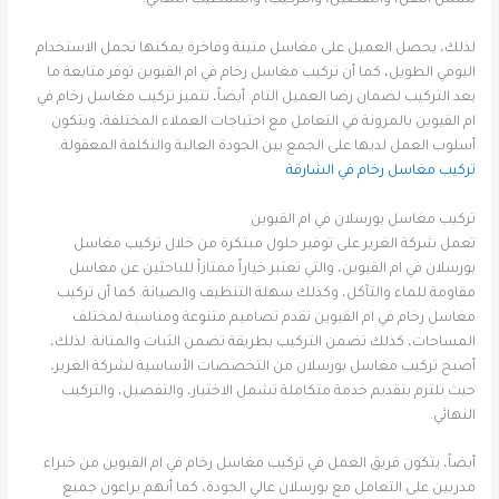
لذلك، يحصل العميل على مغاسل متينة وفاخرة يمكنها تحمل الاستخدام
اليومي الطويل، كما أن تركيب مغاسل رخام في ام القيوين توفر متابعة ما
بعد التركيب لضمان رضا العميل التام. أيضاً، تتميز تركيب مغاسل رخام في
ام القيوين بالمرونة في التعامل مع احتياجات العملاء المختلفة، ويتكون
أسلوب العمل لديها على الجمع بين الجودة العالية والتكلفة المعقولة.
تركيب مغاسل رخام في الشارقة
تركيب مغاسل بورسلان في ام القيوين
تعمل شركة الغرير على توفير حلول مبتكرة من خلال تركيب مغاسل
بورسلان في ام القيوين، والتي تعتبر خياراً ممتازاً للباحثين عن مغاسل
مقاومة للماء والتآكل، وكذلك سهلة التنظيف والصيانة. كما أن تركيب
مغاسل رخام في ام القيوين تقدم تصاميم متنوعة ومناسبة لمختلف
المساحات، كذلك تضمن التركيب بطريقة تضمن الثبات والمتانة. لذلك،
أصبح تركيب مغاسل بورسلان من التخصصات الأساسية لشركة الغرير،
حيث تلتزم بتقديم خدمة متكاملة تشمل الاختيار، والتفصيل، والتركيب
النهائي.
أيضاً، يتكون فريق العمل في تركيب مغاسل رخام في ام القيوين من خبراء
مدربين على التعامل مع بورسلان عالي الجودة، كما أنهم يراعون جميع