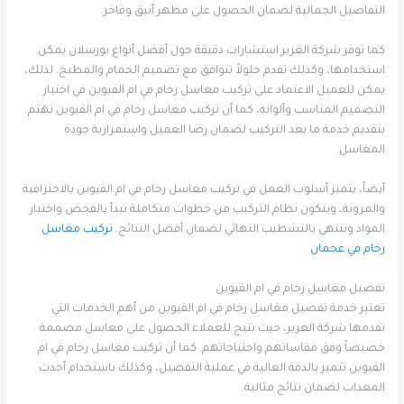
التفاصيل الجمالية لضمان الحصول على مظهر أنيق وفاخر.
كما توفر شركة الغرير استشارات دقيقة حول أفضل أنواع بورسلان يمكن
استخدامها، وكذلك تقدم حلولاً تتوافق مع تصميم الحمام والمطبخ. لذلك،
يمكن للعميل الاعتماد على تركيب مغاسل رخام في ام القيوين في اختيار
التصميم المناسب وألوانه، كما أن تركيب مغاسل رخام في ام القيوين تهتم
بتقديم خدمة ما بعد التركيب لضمان رضا العميل واستمرارية جودة
المغاسل.
أيضاً، يتميز أسلوب العمل في تركيب مغاسل رخام في ام القيوين بالاحترافية
والمرونة، ويتكون نظام التركيب من خطوات متكاملة تبدأ بالفحص واختيار
المواد وتنتهي بالتشطيب النهائي لضمان أفضل النتائج.
تركيب مغاسل
رخام في عجمان
تفصيل مغاسل رخام في ام القيوين
تعتبر خدمة تفصيل مغاسل رخام في ام القيوين من أهم الخدمات التي
تقدمها شركة الغرير، حيث تتيح للعملاء الحصول على مغاسل مصممة
خصيصاً وفق مقاساتهم واحتياجاتهم. كما أن تركيب مغاسل رخام في ام
القيوين تتميز بالدقة العالية في عملية التفصيل، وكذلك باستخدام أحدث
المعدات لضمان نتائج مثالية.