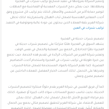
وتتميز الشركة بمرونتها في تنفيذ مشاريع تركيب شبرات في الفجيرة
ومظلاتها، حيث يمكن دمج الشبرات المعدنية أو القماشية مع المظلات
لتوفير حماية أكبر من الشمس والأمطار، كذلك يتم تركيب كل مشروع وفق
أحدث المعايير الهندسية لضمان ثبات الهيكل واستمراريته. لذلك تحظى
شركة الغرير بثقة العملاء الذين يبحثون عن جودة عالية وموثوقية في التنفيذ.
تركيب شبرات في العين
تصميم شبرات حديثة في الفجيرة
يشهد السوق في الفجيرة طلبًا متزايدًا على تصميم شبرات حديثة في
الفجيرة نظرًا للحاجة إلى الجمع بين العملية والجمال في نفس الوقت.
وتعتبر شركة الغرير من الشركات الرائدة في تقديم هذه الخدمة، حيث تجمع
بين خبرة طويلة في تركيب شبرات في الفجيرة واستخدام أحدث التصاميم
العصرية. كما تهتم الشركة بالمواد المستخدمة لضمان متانة الشبرات
وقدرتها على التحمل، لذلك أصبحت الخيار المفضل للعملاء الباحثين عن
تصميم عصري وعملي.
كما أن فريق الفنيين في شركة الغرير يقدم حلولًا مبتكرة لتصميم الشبرات
الحديثة، بحيث تناسب جميع المساحات سواء كانت كبيرة أو صغيرة، كذلك
يتم مراعاة التوزيع الأمثل للأحمال لضمان ثبات الهيكل. لذلك يمكن
للعميل الاعتماد على شركة الغرير لتحقيق تصميم مثالي يجمع بين الجمال
والمتانة. أيضًا، تقدم الشركة استشارات مفصلة لضمان اختيار التصميم