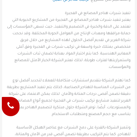
والتصاميم لكل مشروع.
تركيب هناجر في العين
تنفيذ شبرات هناجر المصانع في الفجيرة
يعتبر تنفيذ شبرات هناجر المصانع في الفجيرة من المشاريع الحيوية التي
تعتمد على الدقة والخبرة في التصميم والتنفيذ، حيث تسعى المؤسسات إلى
حماية مرافقها ومعدات الإنتاج من العوامل الجوية المختلفة. وقد نجحت
شركة الغرير في تقديم أفضل الحلول لهذه المشاريع من خلال فريق
متخصص يمتلك خبرة واسعة في تركيب شبرات في الفجيرة وفق أعلى
المعايير الهندسية. كما يتم اختيار المواد بعناية لضمان ثبات الشبرات
واستمراريتها لفترات طويلة، لذلك تعتبر الشركة الخيار الأمثل للمصانع
والمؤسسات.
كما تهتم الشركة بتقديم استشارات متكاملة للعملاء لتحديد أفضل نوع
من الشبرات المناسبة للهناجر الصناعية، كذلك يتم تنفيذ المشاريع بطريقة
دقيقة تضمن أقصى درجات المتانة والأمان. لذلك يمكن الاعتماد على شركة
الغرير لتنفيذ مشاريع تركيب شبرات في الفجيرة لجميع أنواع المصانع
والمستودعات. أيضًا، توفر الشركة حلول مبتكرة لتصميم الهناجر بما
يتناسب مع حجم المصنع ومتطلبات الاستخدام.
وتتميز الشركة بالقدرة على دمج الشبرات مع عناصر الهيكل الأساسية
للهناجر، كما يتم التركيب بطريقة تضمن أقصى قدر من الأمان والمتانة،