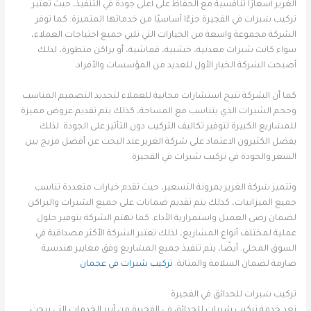
الغرير أسعارًا تنافسية مع الحفاظ على أعلى جودة في التنفيذ، حيث تعتبر
تركيب شبرات في الفجيرة جزءًا أساسيًا من خدماتها المتميزة. كما توفر
الشركة مجموعة واسعة من الخيارات التي تلبي جميع احتياجات العملاء،
سواء كانت شبرات معدنية، خشبية، قماشية، أو براكن متطورة، لذلك
أصبحت الشركة الخيار الأول للعديد من المؤسسات والأفراد.
كما أن الشركة تتيح استشارات مجانية للعملاء لتحديد التصميم المناسب
وحجم الشبرات الذي يتناسب مع المساحة، كذلك يتم تقديم عروض مميزة
للمشاريع الكبيرة لتوفير تكاليف التركيب دون التأثير على الجودة. لذلك
يفضل الكثيرون الاعتماد على شركة الغرير عند البحث عن أفضل مزيج بين
السعر والجودة في تركيب شبرات في الفجيرة.
وتتميز شركة الغرير بمرونة التسعير، حيث تقدم خيارات متعددة تناسب
جميع الميزانيات، كذلك يتم تقديم ضمانات على جميع الشبرات والبراكن
لضمان رضى العميل واستمرارية الأداء. كما تهتم الشركة بتوفير حلول
عملية لمختلف أنواع المشاريع، لذلك تعتبر الشركة الأكثر مصداقية في
السوق المحلي. أيضًا، يتم تنفيذ جميع المشاريع وفق معايير هندسية
صارمة لضمان السلامة والمتانة.
تركيب شبرات في عجمان
تركيب شبرات للحدائق في الفجيرة
تعد خدمة تركيب شبرات للحدائق في الفجيرة من أبرز الخدمات التي يبحث