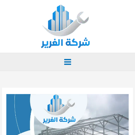
خطي
لى
لمحتوى