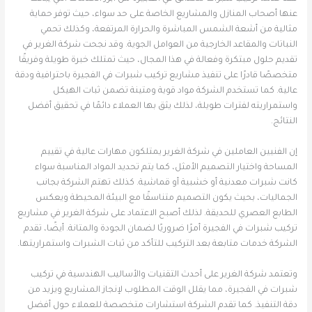
عنها أصحاب المنازل والمشاريع الخاصة على حد سواء، حيث توفر حماية
مثالية من أشعة الشمس المباشرة والحرارة المرتفعة، وكذلك تحمي
النباتات والمقاعد الخارجية من العوامل الجوية. وقد نجحت شركة الغرير في
تقديم حلول مبتكرة وفعالة في هذا المجال، حيث تمتلك خبرة طويلة وفريقًا
متخصصًا قادرًا على تنفيذ مشاريع تركيب شبرات في الفجيرة باحترافية ودقة
عالية. كما تستخدم الشركة مواد قوية ومتينة تضمن ثبات الهيكل
واستمراريته لفترات طويلة، لذلك يثق بها العملاء دائمًا في تحقيق أفضل
النتائج.
إن الفنيين العاملين في شركة الغرير يمتلكون مهارات عالية في تقييم
المساحة واختيار التصميم الأمثل، كما يتم تحديد المواد المناسبة سواء
كانت شبرات معدنية أو خشبية أو قماشية. كذلك تهتم الشركة بجانب
الجماليات، بحيث يكون التصميم متناسقًا مع البيئة المحيطة ويعكس
الطابع العصري للحديقة. لذلك أصبح الاعتماد على شركة الغرير في مشاريع
تركيب شبرات في الفجيرة أمرًا ضروريًا لضمان الجودة والمتانة. أيضًا، تقدم
الشركة خدمات متابعة بعد التركيب للتأكد من ثبات الشبرات واستمراريتها.
وتعتمد شركة الغرير على أحدث التقنيات والأساليب الهندسية في تركيب
شبرات في الفجيرة، مما يقلل الوقت المطلوب لإنجاز المشاريع ويزيد من
دقة التنفيذ. كما تقدم الشركة استشارات متخصصة للعملاء حول أفضل