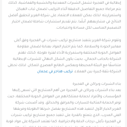
إيطالية في الفجيرة تشمل الشبرات المعدنية والخشبية والقماشية، كذلك
يتم مراعاة جميع التفاصيل الدقيقة أثناء التركيب لضمان ثبات الهيكل
واستمراريته. لذلك يمكن للعملاء الاعتماد على شركة الغرير لتحقيق أفضل
النتائج في مشاريعهم. أيضًا، يتم تقديم استشارات شاملة لضمان اختيار
التصميم المناسب لكل مساحة واحتياجات.
وتقوم شركة الغرير بتنفيذ مشاريع تركيب شبرات في الفجيرة وفق أعلى
معايير الجودة والسلامة، كما يتم اختيار المواد بعناية لضمان مقاومة
العوامل الجوية المختلفة واستمرارية الأداء لفترة طويلة. كذلك تهتم
الشركة بالجانب الجمالي، بحيث يكون الشكل النهائي للشبرات الإيطالية
متناسقًا مع البيئة المحيطة ويعكس الطابع العصري للمكان. لذلك تحظى
الشركة بثقة كبيرة بين العملاء.
تركيب هناجر في عجمان
بناء الشبرات وبراكن في الفجيرة
يعد بناء الشبرات وبراكن في الفجيرة من أهم المشاريع التي تسعى إليها
المؤسسات والأفراد لحماية ممتلكاتهم من العوامل الجوية المختلفة، حيث
توفر الحماية المثالية للسيارات والمرافق والحدائق. وقد أصبحت شركة
الغرير الخيار الأول لتنفيذ هذه المشاريع بفضل خبرتها الطويلة وفريقها
الفني المدرب، الذي يتمتع بالقدرة على تنفيذ جميع مشاريع تركيب شبرات
في الفجيرة بأعلى درجات الدقة والاحترافية. كما تعتمد الشركة على مواد قوية