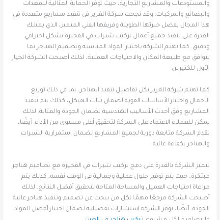
والمستودعات والمشاريع التجارية، حيث توفر الحماية المثالية للمعدات
والبضائع والمركبات. وقد نجحت شركة الغرير في تنفيذ مشاريع متعددة في
هذا المجال بفضل خبرتها الطويلة وفريقها الفني المتميز، الذي يمتلك
القدرة على تنفيذ جميع أعمال تركيب شبرات في الفجيرة بشكل احترافي
ودقيق. كما تهتم الشركة باختيار المواد المناسبة وتصميم الهناجر بما
يتوافق مع طبيعة المكان والاحتياجات العملية، لذلك أصبحت الشركة الخيار
الأول للكثيرين.
كما تهتم شركة الغرير بكل تفاصيل تنفيذ الهناجر، بما في ذلك توزيع
الأحمال واختيار الأساسات القوية لضمان ثبات الهيكل، كذلك يتم تنفيذ
المشاريع وفق أحدث الأساليب الهندسية لضمان الجودة والمتانة. لذلك
يمكن للعملاء الاعتماد على الشركة لتحقيق أعلى مستوى من الأداء. أيضًا،
تقدم الشركة متابعة دورية لجميع المشاريع لضمان استمرارية الشبرات
والهناجر بكفاءة عالية.
تتميز الشركة بالقدرة على دمج تركيب شبرات في الفجيرة مع تصاميم هناجر
مبتكرة، حيث يتم توفير حلول عملية وجمالية في الوقت نفسه، كذلك يتم
مراعاة احتياجات العميل والمساحة المتاحة لتحقيق أفضل النتائج. لذلك
أصبحت الشركة مرجعًا مهمًا لكل من يبحث عن تصميم وتنفيذ هناجر عالية
الجودة. أيضًا، توفر الشركة استشارات تفصيلية لضمان اختيار أفضل المواد