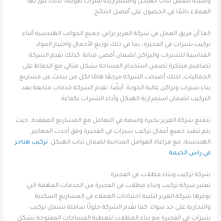
ومتينة تضمن ثبات الهيكل واستمراريته لفترات طويلة، لذلك يثق بها
العملاء دائمًا في الحصول على أفضل النتائج.
كما أن فريق العمل في شركة الغرير يراعي جميع الجوانب الهندسية أثناء
تركيب شبرات في الفجيرة، بما في ذلك توزيع الأحمال واختيار المواد
المناسبة للشبرات والبراكن لضمان أقصى متانة. كذلك تقدم الشركة
تصاميم مبتكرة تضمن استخدام المساحة بشكل مثالي مع الحفاظ على
الجماليات، لذلك أصبحت الشركة مرجعًا هامًا لكل من يبحث عن مشاريع
بناء شبرات وبراكن عالية الجودة. أيضًا، تقدم الشركة خدمات متابعة بعد
التركيب لضمان استمرارية الهيكل وأداء الشبرات بكفاءة.
تتمتع شركة الغرير بخبرة واسعة في التعامل مع المشاريع المعقدة، حيث
يتم تنفيذ جميع أعمال تركيب شبرات في الفجيرة وفق أحدث المعايير
الهندسية، مع مراعاة العوامل المناخية لضمان ثبات الهيكل.
تركيب هناجر
في راس الخيمة
شركة تركيب وبناء مظلات في الفجيرة
تعتبر شركة تركيب وبناء مظلات في الفجيرة من الخدمات المهمة التي
توفرها شركة الغرير لتلبية احتياجات العملاء في المشاريع السكنية
والتجارية على حد سواء. كما تقدم الشركة حلولًا شاملة تشمل تركيب
شبرات في الفجيرة مع بناء المظلات لتغطية المساحات المفتوحة بشكل