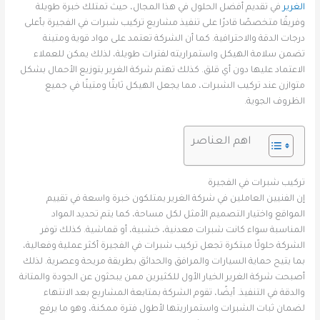
الغرير
في تقديم أفضل الحلول في هذا المجال، حيث تمتلك خبرة طويلة
وفريقًا متخصصًا قادرًا على تنفيذ مشاريع تركيب شبرات في الفجيرة بأعلى
درجات الدقة والاحترافية. كما أن الشركة تعتمد على مواد قوية ومتينة
تضمن سلامة الهيكل واستمراريته لفترات طويلة، لذلك يمكن للعملاء
الاعتماد عليها دون أي قلق. كذلك تهتم شركة الغرير بتوزيع الأحمال بشكل
متوازن عند تركيب الشبرات، مما يجعل الهيكل ثابتًا ومتينًا في جميع
الظروف الجوية.
اهم العناصر
تركيب شبرات في الفجيرة
إن الفنيين العاملين في شركة الغرير يمتلكون خبرة واسعة في تقييم
المواقع واختيار التصميم الأمثل لكل مساحة، كما يتم تحديد المواد
المناسبة سواء كانت شبرات معدنية، خشبية، أو قماشية. كذلك توفر
الشركة حلولًا مبتكرة تجعل تركيب شبرات في الفجيرة أكثر عملية وفعالية،
بما يتيح حماية السيارات والمرافق والحدائق بطريقة مريحة وعصرية. لذلك
أصبحت شركة الغرير الخيار الأول للكثيرين ممن يبحثون عن الجودة والمتانة
والدقة في التنفيذ. أيضًا، تقوم الشركة بمتابعة المشاريع بعد الانتهاء
لضمان ثبات الشبرات واستمراريتها لأطول فترة ممكنة، وهو ما يرفع