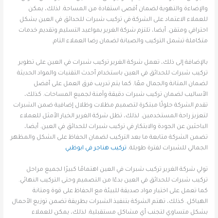
والإضاءة والتهوية لضمان أقصى استفادة من المساحة. لذلك، يمكن
للعملاء الاعتماد على الشركة في تركيب شبرات للحدائق في العين بشكل
احترافي ومتقن. أيضا، تلتزم شركة الغرير بمواعيد التسليم وتقديم خدمات
متكاملة تشمل التركيب والصيانة لضمان رضا العملاء التام.
بالإضافة إلى ذلك، تعمل شركة الغرير تركيب شبرات في العين على تطوير
تركيب شبرات للحدائق في العين باستخدام أحدث التقنيات والمواد الحديثة
لضمان المتانة والجمال معًا. كما يتم تدريب فرق العمل على أفضل
الأساليب لضمان تركيب شبرات دقيقة وآمنة لجميع المساحات. كذلك،
تقدم الشركة حلولًا مبتكرة لتصميم مظلات وظلال إضافية ضمن الشبرات
لتعزيز راحة المستخدمين. لذلك، تظل شركة الغرير الخيار الأمثل للعملاء
الباحثين عن الجودة والابتكار في تركيب شبرات للحدائق في العين. أيضا،
تضمن الشركة متابعة ما بعد التركيب لضمان الحفاظ على الشكل والمظهر
الجمالي للشبرات لفترة طويلة.
تركيب هناجر في ابوظبي
تولي شركة الغرير تركيب شبرات في العين اهتمامًا كبيرًا لجميع مراحل
تركيب شبرات للحدائق في العين بدءًا من التصميم وحتى التركيب النهائي.
كما تعمل على اختيار مواد صديقة للبيئة مع الحفاظ على قوة ومتانة
الهياكل. كذلك، تهتم الشركة بتنفيذ الشبرات بطريقة تضمن توزيع الأحمال
بشكل متساوي لتجنب أي مشاكل مستقبلية. لذلك، يمكن للعملاء