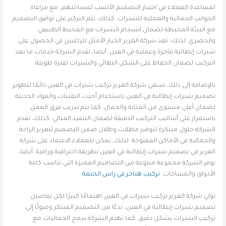
لمساعدة العملاء في اختيار التصميم الأنسب لمساحتهم، مع مراعاة
الجوانب الجمالية والعملية للشبرات. كذلك، يتم التركيز على توافق التصميم
مع البيئة المحيطة لضمان انسجام الشبرات مع المحيط الطبيعي
والحضري. لذلك، تعد شركة الغرير الخيار الأمثل للراغبين في الحصول على
شبرات إيطالية فاخرة وعملية في العين. أيضا، تقدم الشركة خدمات ما بعد
التركيب لضمان الحفاظ على الشكل النهائي والشبرات لفترة طويلة.
بالإضافة إلى ذلك، تسعى شركة الغرير تركيب شبرات في العين دائمًا لتطوير
تصميم شبرات إيطالية في العين باستخدام أحدث التقنيات والمواد الحديثة
لضمان أعلى مستوى من المتانة والجمال. كما يتم تدريب فرق العمل
باستمرار على أساليب التركيب الدقيقة لضمان التنفيذ المثالي. كذلك، تقدم
الشركة حلول مبتكرة لتوفير مظلات وظلال ضمن التصميم لتعزيز الراحة
والجمالية في الأماكن المفتوحة. لذلك، يمكن للعملاء الاعتماد على شركة
الغرير في تصميم شبرات إيطالية في العين بطريقة احترافية وراقية. أيضا،
توفر الشركة مجموعة متنوعة من التصاميم المميزة التي تناسب كافة
الأذواق والمساحات.
تركيب هناجر في راس الخيمة
تولي شركة الغرير تركيب شبرات في العين اهتمامًا كبيرًا لكل تفاصيل
تصميم شبرات إيطالية في العين، بدءًا من التصميم المبتكر وصولًا إلى
تركيب الشبرات بشكل دقيق. كما تهتم الشركة بدمج الجماليات مع