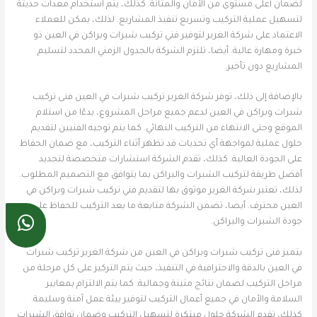
لضمان أعلى مستوى من الأمان والمتانة. كذلك، يتم استخدام معدات حديثة
لتسهيل عملية التركيب وتسريع تنفيذ المشاريع. لذلك، يمكن للعملاء
الاعتماد على شركة الغرير لتوفير فني تركيب شبرات وبراكن في العين ذو
خبرة ومهارة عالية. أيضا، تلتزم الشركة بالجدول الزمني المحدد لتسليم
المشاريع دون تأخير.
بالإضافة إلى ذلك، توفر شركة الغرير تركيب شبرات في العين فنى تركيب
شبرات وبراكن في العين لدعم جميع مراحل المشروع، بدءًا من استلام
الموقع وحتى الانتهاء من التركيب النهائي. كما يتم توجيه الفنيين لتقديم
حلول عملية لمواجهة أي تحديات قد تظهر أثناء التركيب، مع ضمان الحفاظ
على الجودة العالية. كذلك، تقدم الشركة استشارات متخصصة لتحديد
أفضل طريقة لتركيب الشبرات والبراكن بما يتوافق مع التصميم المطلوب.
لذلك، تعتبر شركة الغرير موثوق بها لتقديم فني تركيب شبرات وبراكن في
العين محترف. أيضا، تضمن الشركة متابعة ما بعد التركيب للحفاظ على
جودة الشبرات والبراكن.
يتميز فنى تركيب شبرات وبراكن في العين من شركة الغرير تركيب شبرات
في العين بالدقة والاحترافية في التنفيذ، حيث يتم التركيز على كل مرحلة من
مراحل التركيب لضمان نتائج متينة وجمالية. كما يتم الالتزام بمعايير
السلامة والأمان في جميع أعمال التركيب لتوفير بيئة عمل آمنة وسليمة.
كذلك، تقدم الشركة حلول مبتكرة لتسهيل التركيب وضمان توافق الشبرات