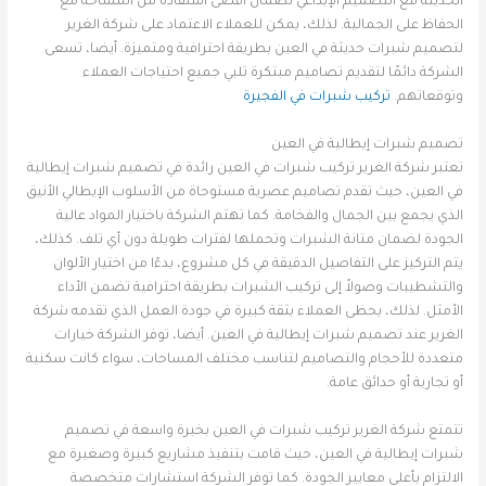
الحديثة مع التصميم الإبداعي لضمان أقصى استفادة من المساحة مع
الحفاظ على الجمالية. لذلك، يمكن للعملاء الاعتماد على شركة الغرير
لتصميم شبرات حديثة في العين بطريقة احترافية ومتميزة. أيضا، تسعى
الشركة دائمًا لتقديم تصاميم مبتكرة تلبي جميع احتياجات العملاء
وتوقعاتهم.
تركيب شبرات في الفجيرة
تصميم شبرات إيطالية في العين
تعتبر شركة الغرير تركيب شبرات في العين رائدة في تصميم شبرات إيطالية
في العين، حيث تقدم تصاميم عصرية مستوحاة من الأسلوب الإيطالي الأنيق
الذي يجمع بين الجمال والفخامة. كما تهتم الشركة باختيار المواد عالية
الجودة لضمان متانة الشبرات وتحملها لفترات طويلة دون أي تلف. كذلك،
يتم التركيز على التفاصيل الدقيقة في كل مشروع، بدءًا من اختيار الألوان
والتشطيبات وصولاً إلى تركيب الشبرات بطريقة احترافية تضمن الأداء
الأمثل. لذلك، يحظى العملاء بثقة كبيرة في جودة العمل الذي تقدمه شركة
الغرير عند تصميم شبرات إيطالية في العين. أيضا، توفر الشركة خيارات
متعددة للأحجام والتصاميم لتناسب مختلف المساحات، سواء كانت سكنية
أو تجارية أو حدائق عامة.
تتمتع شركة الغرير تركيب شبرات في العين بخبرة واسعة في تصميم
شبرات إيطالية في العين، حيث قامت بتنفيذ مشاريع كبيرة وصغيرة مع
الالتزام بأعلى معايير الجودة. كما توفر الشركة استشارات متخصصة