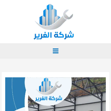
خطي
لى
لمحتوى