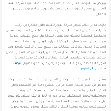
وبراكن متينة وجميلة تلبي احتياجاتهم المختلفة. أيضا، تلتزم الشركة بتنفيذ
المشاريع ضمن الجدول الزمني المتفق عليه دون أي تأخير يؤثر على سير
الأعمال.
بالإضافة إلى ذلك، تسعى شركة الغرير لتقديم حلول مبتكرة في تركيب
شبرات وبراكن في العين تتناسب مع أحدث الاتجاهات في التصميم العمراني
والمناطق السكنية الحديثة. كما تعمل الشركة على دمج التقنيات الحديثة
في التصنيع لضمان مقاومة البراكن للحرارة والرطوبة وأشعة الشمس
المباشرة. كذلك، يتم توفير ضمانات على جميع أعمال التركيب لضمان رضا
العملاء واطمئنانهم. لذلك، تظل شركة الغرير الرائدة في هذا المجال بفضل
خبرتها الطويلة واحترافيتها العالية. أيضا، توفر الشركة خدمة الصيانة
الدورية للحفاظ على جودة الشبرات والبراكن على المدى الطويل.
تركيب
هناجر في ام القيوين
تقدم شركة الغرير تركيب شبرات في العين حلولاً متكاملة لـ تركيب شبرات
وبراكن في العين تشمل جميع مراحل المشروع بدءًا من التصميم وحتى
التركيب النهائي والتشطيب. كما يتم الاهتمام بتوفير هياكل قوية
ومستدامة تتحمل الاستخدام اليومي دون أي تآكل أو تلف. كذلك، يتم العمل
على دمج الجماليات مع الوظائف العملية، مما يجعل الشبرات والبراكن
تضيف قيمة جمالية وعملية للمكان. لذلك، يحظى عملاء الشركة بتجربة