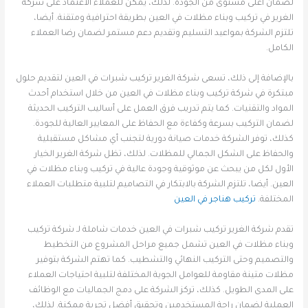
لضمان أعلى مستوى من الجودة. لذلك، يمكن للعملاء الاعتماد على شركة
الغرير في تركيب وبناء مظلات في العين بطريقة احترافية ومتقنة. أيضا،
تلتزم الشركة بمواعيد التسليم وتقديم دعم مستمر لضمان رضا العملاء
الكامل.
بالإضافة إلى ذلك، تسعى شركة الغرير تركيب شبرات في العين لتقديم حلول
مبتكرة في شركة تركيب وبناء مظلات في العين من خلال استخدام أحدث
المواد والتقنيات. كما يتم تدريب فرق العمل على أساليب التركيب الحديثة
لضمان التركيب بسرعة وكفاءة مع الحفاظ على المعايير العالية للجودة.
كذلك، توفر الشركة خدمات صيانة دورية لتجنب أي مشاكل مستقبلية
والحفاظ على الشكل الجمالي للمظلات. لذلك، تظل شركة الغرير الخيار
الأول لكل من يبحث عن موثوقية وجودة عالية في تركيب وبناء مظلات في
العين. أيضا، تلتزم الشركة بالابتكار في التصاميم لتلبية متطلبات العملاء
المختلفة.
تركيب هناجر في العين
تقدم شركة الغرير تركيب شبرات في العين خدمات شاملة لـ شركة تركيب
وبناء مظلات في العين تشمل جميع مراحل المشروع من التخطيط
والتصميم وحتى التركيب النهائي والتشطيب. كما تهتم الشركة بتوفير
مظلات متينة مقاومة للعوامل الجوية المختلفة لتلبية احتياجات العملاء
على المدى الطويل. كذلك، تركز الشركة على دمج الجماليات مع الوظائف
العملية لضمان راحة المستخدمين وتحقيق أفضل تجربة ممكنة. لذلك،