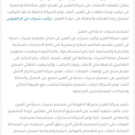
يمكن للعملاء الاعتماد على شركة الغرير في تقديم حلول متكاملة ومتميزة
في تركيب وبناء مظلات في العين. أيضا، توفر الشركة متابعة ما بعد التركيب
لضمان رضا العملاء والحفاظ على جودة العمل.
تركيب شبرات في ام القيوين
تصميم شبرات حديثة في العين
تتفرد شركة الغرير تركيب شبرات في العين في مجال تصميم شبرات حديثة
في العين بتقديم تصاميم مبتكرة وعصرية تلبي كافة الاحتياجات السكنية
والتجارية والصناعية. كما يتم استخدام مواد عالية الجودة وتقنيات متطورة
لضمان متانة الشبرات وجمالها في الوقت نفسه. كذلك، يتم التركيز على
التفاصيل الدقيقة مثل الأبعاد، وزوايا التركيب، والتشطيب النهائي لضمان
تقديم منتج يلبي توقعات العملاء. لذلك، تعتبر شركة الغرير الخيار الأمثل
للراغبين في تصميم شبرات حديثة في العين تجمع بين الجمال والمتانة.
أيضا، توفر الشركة خيارات تصميم متنوعة لتتناسب مع طبيعة المكان
واحتياجات المستخدمين المختلفة.
تتميز شركة الغرير بخبرتها الطويلة في تصميم شبرات حديثة في العين،
حيث قامت بتنفيذ العديد من المشاريع الناجحة التي تعكس جودة التصميم
والدقة في التنفيذ. كما توفر الشركة استشارات متخصصة لمساعدة
العملاء على اختيار التصميم الأمثل الذي يحقق أقصى استفادة من المساحة
المتاحة. كذلك، يتم الاهتمام بالعوامل البيئية والجمالية لضمان انسجام