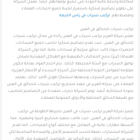
متكاملة وخدمة عالية الجودة تلبي جميع توقعاتهم. أيضا، تعمل الشركة
على تطوير تصاميم مبتكرة باستمرار لتلبية جميع احتياجات العملاء
وتفضيلاتهم.
تركيب شبرات في راس الخيمة
تركيب شبرات للحدائق في العين
تعتبر شركة الغرير تركيب شبرات في العين رائدة في مجال تركيب شبرات
للحدائق في العين، حيث تقدم تصاميم مبتكرة تناسب جميع المساحات
الخضراء سواء كانت حدائق منزلية أو مساحات عامة. كما تولي الشركة
اهتمامًا كبيرًا بدمج الجماليات الطبيعية مع الهياكل المعدنية لضمان
توافق الشبرات مع البيئة المحيطة. كذلك، يتم اختيار المواد بعناية لتكون
مقاومة للعوامل الجوية المختلفة مثل الحرارة الشديدة أو الأمطار الغزيرة،
مما يزيد من عمر الشبرات ويجعلها استثمارًا طويل الأمد. لذلك، يعتمد
العملاء على شركة الغرير في تنفيذ مشاريع تركيب شبرات للحدائق في العين
بجودة استثنائية. أيضا، توفر الشركة خيارات متعددة من التصاميم لتتناسب
مع طبيعة الحدائق المختلفة والأذواق المتنوعة للعملاء.
تتميز شركة الغرير تركيب شبرات في العين بخبرتها الطويلة في تركيب
شبرات للحدائق في العين، حيث قامت بتنفيذ مشاريع كبيرة وصغيرة، مما
أكسبها مهارات عالية في التعامل مع مختلف أنواع المساحات. كما تقدم
الشركة استشارات دقيقة لتحديد التصميم الأمثل والمساحة المناسبة لكل
شبر من الشبرات. كذلك، يتم التركيز على التفاصيل الصغيرة مثل الألوان