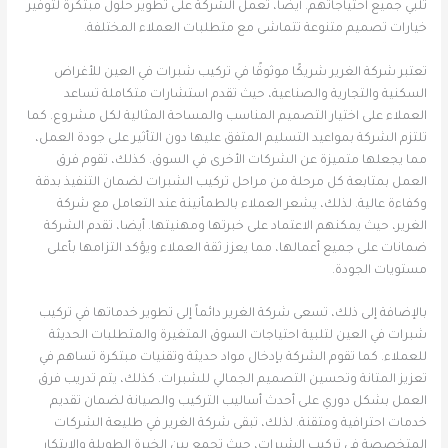
تلبي جميع احتياجاتهم. أيضا، تعمل الشركة على تطوير حلول مبتكرة لتوفير
خيارات تصميم متنوعة تتماشى مع متطلبات العملاء المختلفة.
تعتبر شركة الغرير شريكًا موثوقًا في تركيب شبرات في العين للأغراض
السكنية والتجارية والصناعية، حيث تقدم استشارات متكاملة تساعد
العملاء على اختيار التصميم المناسب والمساحة المثالية لكل مشروع. كما
تلتزم الشركة بمواعيد التسليم المتفق عليها دون التأثير على جودة العمل،
مما يجعلها متميزة عن الشركات الأخرى في السوق. كذلك، تقوم فرق
العمل بمتابعة كل مرحلة من مراحل تركيب الشبرات لضمان التنفيذ بدقة
وكفاءة عالية. لذلك، يشعر العملاء بالطمأنينة عند التعامل مع شركة
الغرير، حيث يمكنهم الاعتماد على خبرتها ومهنيتها. أيضا، تقدم الشركة
ضمانات على جميع أعمالها، مما يعزز ثقة العملاء ويؤكد التزامها بأعلى
مستويات الجودة.
بالإضافة إلى ذلك، تسعى شركة الغرير دائماً إلى تطوير خدماتها في تركيب
شبرات في العين لتلبية احتياجات السوق المتغيرة والمتطلبات الحديثة
للعملاء. كما تقوم الشركة بإدخال مواد حديثة وتقنيات مبتكرة تساهم في
تعزيز المتانة وتحسين التصميم الجمالي للشبرات. كذلك، يتم تدريب فرق
العمل بشكل دوري على أحدث أساليب التركيب والصيانة لضمان تقديم
خدمات احترافية ومتقنة. لذلك، تبقى شركة الغرير في طليعة الشركات
المتخصصة في تركيب الشبرات، حيث تجمع بين الخبرة الطويلة والابتكار