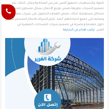
للمواد والتشطيبات لتحقيق أقصى قدر من المتانة والجمال. كذلك، يتم
تصميم الشبرات بطريقة تضمن توزيع الأحمال بشكل متساوي لتجنب أي
مشاكل مستقبلية. لذلك، يضمن العملاء الحصول على شبرات متقنة
وعملية تلبي جميع احتياجاتهم. أيضا، تلتزم الشركة بالابتكار المستمر لتقديم
حلول متقدمة وعصرية في تصميم شبرات للمساحات الصغيرة في
العين.
تركيب هناجر في الشارقة