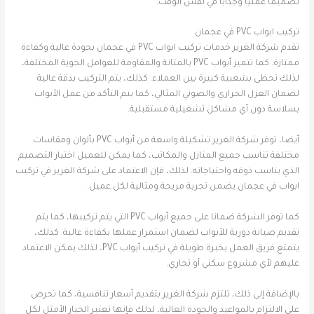
تصميمًا عمليًا وجذابًا في نفس الوقت.
تركيب ابواب PVC في عجمان
تقدم شركة الغرير خدمات تركيب ابواب PVC في عجمان بجودة عالية وكفاءة
ممتازة. كما تتميز أبواب PVC بالمتانة والمقاومة للعوامل الجوية المختلفة،
لذلك تحظى بشعبية كبيرة بين العملاء. كذلك، يتم التركيب بدقة عالية
لضمان العزل الحراري والصوتي المثالي، كما يتم التأكد من عمل الأبواب
بسلاسة دون أي مشاكل تشغيلية مستقبلية.
أيضا، توفر شركة الغرير تشكيلة واسعة من أبواب PVC بألوان ومقاسات
مختلفة تناسب جميع المنازل والمكاتب، كما يمكن للعميل اختيار التصميم
الذي يناسب ذوقه واحتياجاته. لذلك، فإن الاعتماد على شركة الغرير في تركيب
ابواب في عجمان يضمن تجربة مريحة ومثالية لكل عميل.
كما توفر الشركة ضمانا على جميع أبواب PVC التي يتم تركيبها، كما يتم
تقديم صيانة دورية للأبواب لضمان استمرار عملها بكفاءة عالية. كذلك،
يتمتع فريق العمل بخبرة طويلة في تركيب أبواب PVC، لذلك يمكن الاعتماد
عليهم لأي مشروع سكني أو تجاري.
بالإضافة إلى ذلك، تلتزم شركة الغرير بتقديم أسعار تنافسية، كما تحرص
على الالتزام بالمواعيد والجودة العالية، لذلك فإنها تعتبر الخيار الأمثل لكل