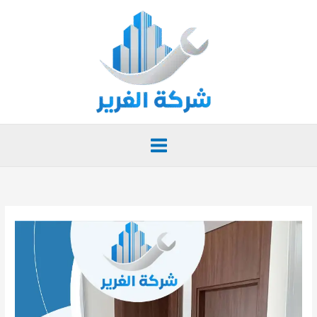
خطي
لى
لمحتوى