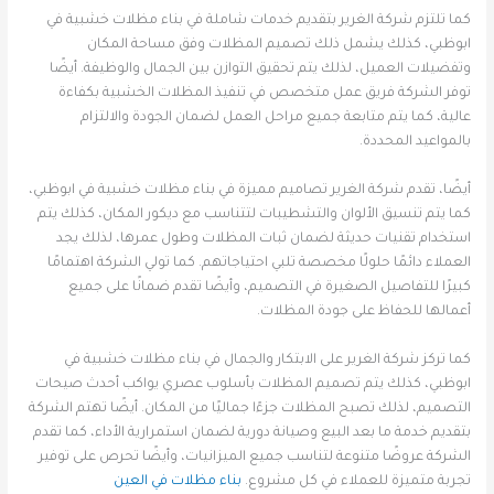
كما تلتزم شركة الغرير بتقديم خدمات شاملة في بناء مظلات خشبية في
ابوظبي، كذلك يشمل ذلك تصميم المظلات وفق مساحة المكان
وتفضيلات العميل، لذلك يتم تحقيق التوازن بين الجمال والوظيفة. أيضًا
توفر الشركة فريق عمل متخصص في تنفيذ المظلات الخشبية بكفاءة
عالية، كما يتم متابعة جميع مراحل العمل لضمان الجودة والالتزام
بالمواعيد المحددة.
أيضًا، تقدم شركة الغرير تصاميم مميزة في بناء مظلات خشبية في ابوظبي،
كما يتم تنسيق الألوان والتشطيبات لتتناسب مع ديكور المكان، كذلك يتم
استخدام تقنيات حديثة لضمان ثبات المظلات وطول عمرها، لذلك يجد
العملاء دائمًا حلولًا مخصصة تلبي احتياجاتهم. كما تولي الشركة اهتمامًا
كبيرًا للتفاصيل الصغيرة في التصميم، وأيضًا تقدم ضمانًا على جميع
أعمالها للحفاظ على جودة المظلات.
كما تركز شركة الغرير على الابتكار والجمال في بناء مظلات خشبية في
ابوظبي، كذلك يتم تصميم المظلات بأسلوب عصري يواكب أحدث صيحات
التصميم، لذلك تصبح المظلات جزءًا جماليًا من المكان. أيضًا تهتم الشركة
بتقديم خدمة ما بعد البيع وصيانة دورية لضمان استمرارية الأداء، كما تقدم
الشركة عروضًا متنوعة لتناسب جميع الميزانيات، وأيضًا تحرص على توفير
تجربة متميزة للعملاء في كل مشروع.
بناء مظلات في العين