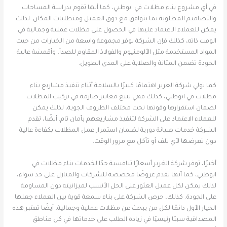
في أي مشروع بناء مظلات في ابوظبي، كما أنها تقوم بدراسة المساحات
والتصاميم المطلوبة بما يتوافق مع ذوق العميل ومتطلبات المكان. لذلك
يمكن للعملاء الاعتماد عليها في الحصول على مظلات عملية وجمالية في
الوقت ذاته، كذلك فإن الشركة توفر مجموعة واسعة من الخيارات من حيث
المواد المستخدمة مثل الألومنيوم والفولاذ المقاوم للصدأ، وأقمشة عالية
الجودة تضمن المتانة والصلابة على المدى الطويل.
كما تولي شركة الغرير اهتمامًا كبيرًا بالسلامة أثناء تنفيذ مشاريع بناء
مظلات في ابوظبي، كذلك فهي تتبع معايير صارمة في تركيب المظلات
لضمان استقرارها وقوتها تحت مختلف الظروف الجوية، لذلك يمكن
للعملاء الاعتماد على الشركة لتنفيذ مشاريعهم بأمان تام. أيضًا، تقدم
الشركة خدمات صيانة دورية لضمان استمرار عمل المظلات بكفاءة عالية
دون تعرضها لأي تلف أو تآكل مع مرور الوقت.
أخيرًا، توفر شركة الغرير أسعارًا تنافسية جدًا لخدمات بناء مظلات في
ابوظبي، كما أنها تقدم عروضًا مخصصة للشركات والمنازل على حد سواء،
لذلك يمكن لكل عميل العثور على الحل الأنسب لميزانيته دون المساومة
على الجودة. كذلك، حرص الشركة على بناء سمعة قوية بين العملاء جعلها
الخيار الأول دائمًا لكل من يبحث عن مظلات عملية وجمالية، أيضًا تعتبر هذه
المصداقية سببًا رئيسيًا في زيادة الطلب على خدماتها في كل مناطق