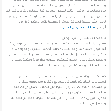
بالإضافة إلى ذلك، تعتبر شركة الغرير الخيار الأمثل للباحثين عن الجودة
والسعر المناسب، كذلك فهي توفر عروضًا خاصة ومنافسة لكل مشروع
بناء مظلات في ابوظبي، لذلك تضمن الشركة رضا العملاء بالكامل، كما أنها
تحرص على الالتزام بالمواعيد وتسليم المشاريع في الوقت المحدد دون أي
تأخير، أيضًا سمعة الشركة الممتازة تجعلها دائمًا الاختيار الأول في
أبوظبي.
مظلات حدائق في الشارقة
بناء مظلات للسيارات في ابوظبي
تقدم شركة الغرير خدمات متكاملة لـ بناء مظلات للسيارات في ابوظبي، كما
أنها توفر تصاميم متنوعة تناسب مختلف أحجام السيارات والمواقف، لذلك
يمكن للعملاء الحصول على مظلات تحمي سياراتهم من أشعة الشمس
والمطر بشكل مثالي. كذلك تستخدم الشركة مواد قوية ومتينة لضمان
ثبات المظلات وتحملها لعوامل الطقس المختلفة.
كما تهتم شركة الغرير بتقديم حلول تصميم مبتكرة تناسب جميع
المساحات، لذلك يتم تنفيذ كل مشروع وفق دراسة دقيقة للمكان
والمساحة المتاحة، كذلك تركز الشركة على الجانب الجمالي في تصميم
مظلات السيارات لتكون جزءًا من الشكل العام للمنزل أو المبنى، لذلك
يمكن القول إن مظلات السيارات التي تنفذها الشركة تجمع بين العملية
والجمال في آن واحد.