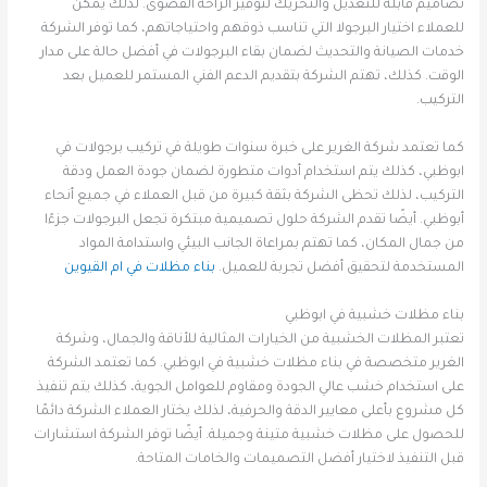
تصاميم قابلة للتعديل والتحريك لتوفير الراحة القصوى. لذلك يمكن
للعملاء اختيار البرجولا التي تناسب ذوقهم واحتياجاتهم، كما توفر الشركة
خدمات الصيانة والتحديث لضمان بقاء البرجولات في أفضل حالة على مدار
الوقت. كذلك، تهتم الشركة بتقديم الدعم الفني المستمر للعميل بعد
التركيب.
كما تعتمد شركة الغرير على خبرة سنوات طويلة في تركيب برجولات في
ابوظبي، كذلك يتم استخدام أدوات متطورة لضمان جودة العمل ودقة
التركيب، لذلك تحظى الشركة بثقة كبيرة من قبل العملاء في جميع أنحاء
أبوظبي. أيضًا تقدم الشركة حلول تصميمية مبتكرة تجعل البرجولات جزءًا
من جمال المكان، كما تهتم بمراعاة الجانب البيئي واستدامة المواد
المستخدمة لتحقيق أفضل تجربة للعميل.
بناء مظلات في ام القيوين
بناء مظلات خشبية في ابوظبي
تعتبر المظلات الخشبية من الخيارات المثالية للأناقة والجمال، وشركة
الغرير متخصصة في بناء مظلات خشبية في ابوظبي. كما تعتمد الشركة
على استخدام خشب عالي الجودة ومقاوم للعوامل الجوية، كذلك يتم تنفيذ
كل مشروع بأعلى معايير الدقة والحرفية، لذلك يختار العملاء الشركة دائمًا
للحصول على مظلات خشبية متينة وجميلة. أيضًا توفر الشركة استشارات
قبل التنفيذ لاختيار أفضل التصميمات والخامات المتاحة.