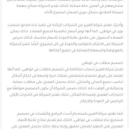
التركيبات ثابتة وآمنة، لذلك يمكن للعملاء الاعتماد على الشركة للحفاظ على
مشاريعهم في أفضل حالة ممكنة. كذلك تقدم الشركة نصائح مهمة
لصيانة الملاحق بشكل دوري لضمان استمرار الأداء.
وأخيرًا، تعتبر شركة الغرير من الشركات الرائدة في تنفيذ بناء ملاحق اسمنت
بورد في ابوظبي، كما أنها توفر أسعار تنافسية لجميع العملاء، لذلك يمكن
للعملاء الحصول على ملاحق عالية الجودة بأسعار مناسبة، كذلك تحرص
الشركة على الالتزام بالمواعيد والجودة في كل مشروع، أيضًا تتميز الشركة
بالموثوقية والسمعة الممتازة في جميع أعمالها.
تصميم مظلات في ابوظبي
تقدم شركة الغرير خدمات متكاملة في تصميم مظلات في ابوظبي، كما أنها
تعتمد على فريق تصميم متخصص يمتلك خبرة واسعة في ابتكار أشكال
تناسب جميع المباني والمنازل، لذلك يحصل العميل على مظلات عملية
وجمالية في الوقت ذاته. كذلك تضمن الشركة أن يكون التصميم متوافقًا مع
احتياجات العميل ومساحة المكان، لذلك تعتبر الشركة من الخيارات الأولى
للراغبين في الجودة والابتكار.
كما تهتم شركة الغرير باستخدام أحدث البرامج والتقنيات في تصميم
مشاريع بناء مظلات في ابوظبي، كذلك يتم تقديم نماذج ثلاثية الأبعاد
للعميل قبل التنفيذ لضمان تحقيق رؤيته بدقة، لذلك يحصل العميل على