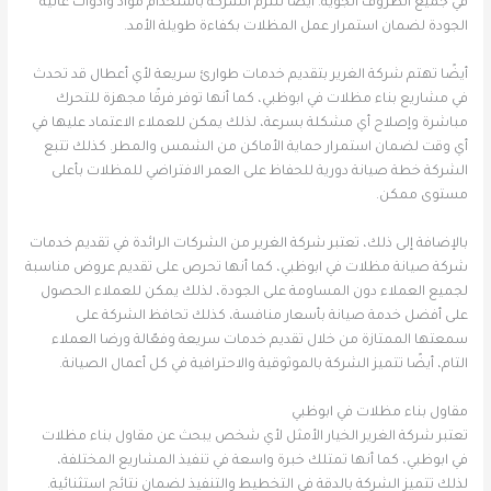
في جميع الظروف الجوية. أيضًا تلتزم الشركة باستخدام مواد وأدوات عالية
الجودة لضمان استمرار عمل المظلات بكفاءة طويلة الأمد.
أيضًا تهتم شركة الغرير بتقديم خدمات طوارئ سريعة لأي أعطال قد تحدث
في مشاريع بناء مظلات في ابوظبي، كما أنها توفر فرقًا مجهزة للتحرك
مباشرة وإصلاح أي مشكلة بسرعة، لذلك يمكن للعملاء الاعتماد عليها في
أي وقت لضمان استمرار حماية الأماكن من الشمس والمطر. كذلك تتبع
الشركة خطة صيانة دورية للحفاظ على العمر الافتراضي للمظلات بأعلى
مستوى ممكن.
بالإضافة إلى ذلك، تعتبر شركة الغرير من الشركات الرائدة في تقديم خدمات
شركة صيانة مظلات في ابوظبي، كما أنها تحرص على تقديم عروض مناسبة
لجميع العملاء دون المساومة على الجودة، لذلك يمكن للعملاء الحصول
على أفضل خدمة صيانة بأسعار منافسة، كذلك تحافظ الشركة على
سمعتها الممتازة من خلال تقديم خدمات سريعة وفعّالة ورضا العملاء
التام، أيضًا تتميز الشركة بالموثوقية والاحترافية في كل أعمال الصيانة.
مقاول بناء مظلات في ابوظبي
تعتبر شركة الغرير الخيار الأمثل لأي شخص يبحث عن مقاول بناء مظلات
في ابوظبي، كما أنها تمتلك خبرة واسعة في تنفيذ المشاريع المختلفة،
لذلك تتميز الشركة بالدقة في التخطيط والتنفيذ لضمان نتائج استثنائية.