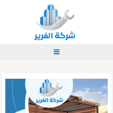
خطي
لى
لمحتوى